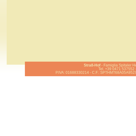
Straß-Hof
- Famiglia Spitaler H
Tel. +39 0471 537552 -
P.IVA: 01688330214 - C.F.: SPTHMT68A05A952